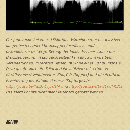
Cor pulmonale bei einer 18jährigen Warmblutstute mit massiver,
länger bestehender Mitralklappeninsuffizienz und
dekompensierter Vergrößerung der linken Herzens. Durch die
Drucksteigerung im Lungenkreislauf kam es zu irreversiblen
Veränderungen im rechten Herzen im Sinne eines Cor pulmonale.
Dazu gehört auch die Trikuspidalinsuffizienz mit erhöhter
Rückflussgeschwindigkeit (s. Bild, CW-Doppler) und die deutliche
Erweiterung der Pulmonalarterie (Rupturgefahr):
http://youtu.be/NBD76TyrU1M
und
http://youtu.be/BPdEndMtBCc
Das Pferd konnte nicht mehr reiterlich genutzt werden.
ARCHIV