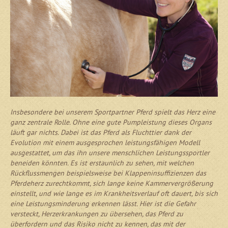
Insbesondere bei unserem Sportpartner Pferd spielt das Herz eine
ganz zentrale Rolle. Ohne eine gute Pumpleistung dieses Organs
läuft gar nichts. Dabei ist das Pferd als Fluchttier dank der
Evolution mit einem ausgesprochen leistungsfähigen Modell
ausgestattet, um das ihn unsere menschlichen Leistungssportler
beneiden könnten. Es ist erstaunlich zu sehen, mit welchen
Rückflussmengen beispielsweise bei Klappeninsuffizienzen das
Pferdeherz zurechtkommt, sich lange keine Kammervergrößerung
einstellt, und wie lange es im Krankheitsverlauf oft dauert, bis sich
eine Leistungsminderung erkennen lässt. Hier ist die Gefahr
versteckt, Herzerkrankungen zu übersehen, das Pferd zu
überfordern und das Risiko nicht zu kennen, das mit der