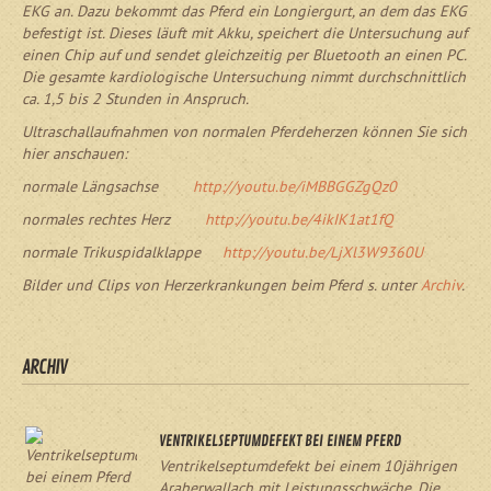
EKG an. Dazu bekommt das Pferd ein Longiergurt, an dem das EKG
befestigt ist. Dieses läuft mit Akku, speichert die Untersuchung auf
einen Chip auf und sendet gleichzeitig per Bluetooth an einen PC.
Die gesamte kardiologische Untersuchung nimmt durchschnittlich
ca. 1,5 bis 2 Stunden in Anspruch.
Ultraschallaufnahmen von normalen Pferdeherzen können Sie sich
hier anschauen:
normale Längsachse
http://youtu.be/iMBBGGZgQz0
normales rechtes Herz
http://youtu.be/4ikIK1at1fQ
normale Trikuspidalklappe
http://youtu.be/LjXl3W9360U
Bilder und Clips von Herzerkrankungen beim Pferd s. unter
Archiv
.
ARCHIV
VENTRIKELSEPTUMDEFEKT BEI EINEM PFERD
Ventrikelseptumdefekt bei einem 10jährigen
Araberwallach mit Leistungsschwäche. Die