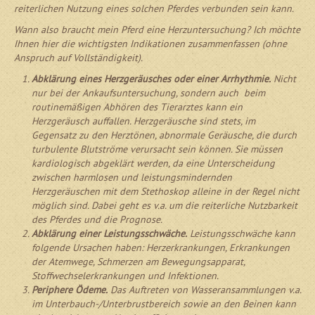
reiterlichen Nutzung eines solchen Pferdes verbunden sein kann.
Wann also braucht mein Pferd eine Herzuntersuchung? Ich möchte
Ihnen hier die wichtigsten Indikationen zusammenfassen (ohne
Anspruch auf Vollständigkeit).
Abklärung eines Herzgeräusches oder einer Arrhythmie.
Nicht
nur bei der Ankaufsuntersuchung, sondern auch beim
routinemäßigen Abhören des Tierarztes kann ein
Herzgeräusch auffallen. Herzgeräusche sind stets, im
Gegensatz zu den Herztönen, abnormale Geräusche, die durch
turbulente Blutströme verursacht sein können. Sie müssen
kardiologisch abgeklärt werden, da eine Unterscheidung
zwischen harmlosen und leistungsmindernden
Herzgeräuschen mit dem Stethoskop alleine in der Regel nicht
möglich sind. Dabei geht es v.a. um die reiterliche Nutzbarkeit
des Pferdes und die Prognose.
Abklärung einer Leistungsschwäche.
Leistungsschwäche kann
folgende Ursachen haben: Herzerkrankungen, Erkrankungen
der Atemwege, Schmerzen am Bewegungsapparat,
Stoffwechselerkrankungen und Infektionen.
Periphere Ödeme.
Das Auftreten von Wasseransammlungen v.a.
im Unterbauch-/Unterbrustbereich sowie an den Beinen kann