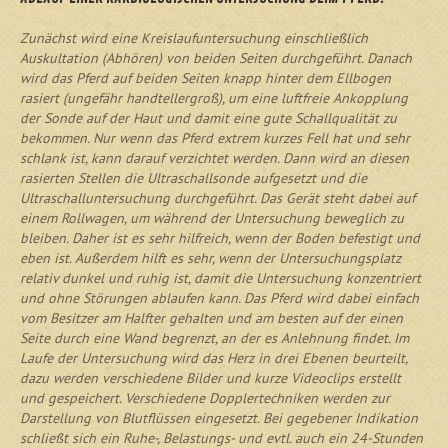
Zunächst wird eine Kreislaufuntersuchung einschließlich
Auskultation (Abhören) von beiden Seiten durchgeführt. Danach
wird das Pferd auf beiden Seiten knapp hinter dem Ellbogen
rasiert (ungefähr handtellergroß), um eine luftfreie Ankopplung
der Sonde auf der Haut und damit eine gute Schallqualität zu
bekommen. Nur wenn das Pferd extrem kurzes Fell hat und sehr
schlank ist, kann darauf verzichtet werden. Dann wird an diesen
rasierten Stellen die Ultraschallsonde aufgesetzt und die
Ultraschalluntersuchung durchgeführt. Das Gerät steht dabei auf
einem Rollwagen, um während der Untersuchung beweglich zu
bleiben. Daher ist es sehr hilfreich, wenn der Boden befestigt und
eben ist. Außerdem hilft es sehr, wenn der Untersuchungsplatz
relativ dunkel und ruhig ist, damit die Untersuchung konzentriert
und ohne Störungen ablaufen kann. Das Pferd wird dabei einfach
vom Besitzer am Halfter gehalten und am besten auf der einen
Seite durch eine Wand begrenzt, an der es Anlehnung findet. Im
Laufe der Untersuchung wird das Herz in drei Ebenen beurteilt,
dazu werden verschiedene Bilder und kurze Videoclips erstellt
und gespeichert. Verschiedene Dopplertechniken werden zur
Darstellung von Blutflüssen eingesetzt. Bei gegebener Indikation
schließt sich ein Ruhe-, Belastungs- und evtl. auch ein 24-Stunden