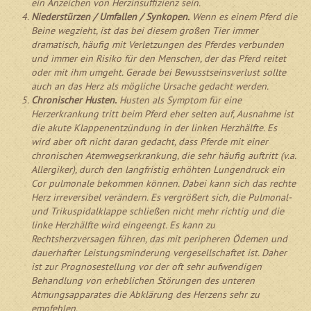
ein Anzeichen von Herzinsuffizienz sein.
Niederstürzen / Umfallen / Synkopen.
Wenn es einem Pferd die
Beine wegzieht, ist das bei diesem großen Tier immer
dramatisch, häufig mit Verletzungen des Pferdes verbunden
und immer ein Risiko für den Menschen, der das Pferd reitet
oder mit ihm umgeht. Gerade bei Bewusstseinsverlust sollte
auch an das Herz als mögliche Ursache gedacht werden.
Chronischer Husten.
Husten als Symptom für eine
Herzerkrankung tritt beim Pferd eher selten auf, Ausnahme ist
die akute Klappenentzündung in der linken Herzhälfte. Es
wird aber oft nicht daran gedacht, dass Pferde mit einer
chronischen Atemwegserkrankung, die sehr häufig auftritt (v.a.
Allergiker), durch den langfristig erhöhten Lungendruck ein
Cor pulmonale bekommen können. Dabei kann sich das rechte
Herz irreversibel verändern. Es vergrößert sich, die Pulmonal-
und Trikuspidalklappe schließen nicht mehr richtig und die
linke Herzhälfte wird eingeengt. Es kann zu
Rechtsherzversagen führen, das mit peripheren Ödemen und
dauerhafter Leistungsminderung vergesellschaftet ist. Daher
ist zur Prognosestellung vor der oft sehr aufwendigen
Behandlung von erheblichen Störungen des unteren
Atmungsapparates die Abklärung des Herzens sehr zu
empfehlen.